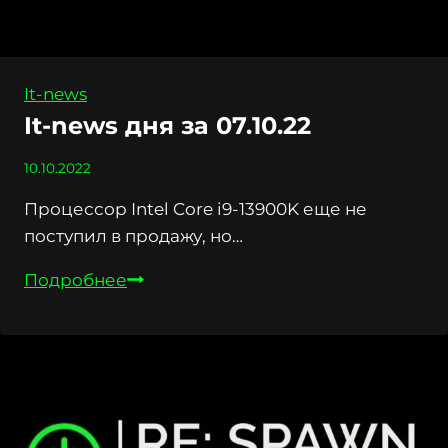
It-news
It-news дня за 07.10.22
10.10.2022
Процессор Intel Core i9-13900K еще не
поступил в продажу, но…
It-
Подробнее
news
дня
за
07.10.22