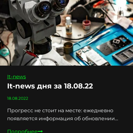
20.09.22
It-news
It-news дня за 18.08.22
18.08.2022
Прогресс не стоит на месте: ежедневно
появляется информация об обновлении…
It-
Подробнее