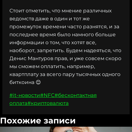
Стоит отметить, что мнение различных
ведомств даже в один и тот же
промежуток времени часто разнятся, и за
последнее время было намного больше
информации о том, что хотят все,
наоборот, запретить. Будем надеяться, что
Денис Мантуров прав, и уже совсем скоро
мы сможем оплатить, например,
квартплату за всего пару тысячных одного
биткоина 😊
Метки
#
it-новости
#
NFC
#
бесконтактная
записи:
оплата
#
криптовалюта
Похожие записи