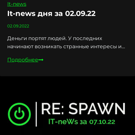
It-news
It-news дня за 02.09.22
02.09.2022
Деньги портят людей. У последних
начинают возникать странные интересы и…
It-
Подробнее
news
дня
за
02.09.22